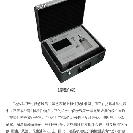
【原理介绍】
“地沟油”经过精炼以后，虽然表观上和优质油相同，但它在提炼处理过程
中，不容易*清除掉极性物质，它的组分中仍会残留一些微量浓度的极性物质
和非极性芳香族化合物。 “地沟油”的极性组分包括多环芳烃、胆固醇、丙烯
酰胺、游离棉酚及杂酚、香料香精等，这些极性物质很少会在一般食用植物油
(如豆油、菜油、花生油等)出现。因此，油品极性组分的检测成为“地沟油”鉴