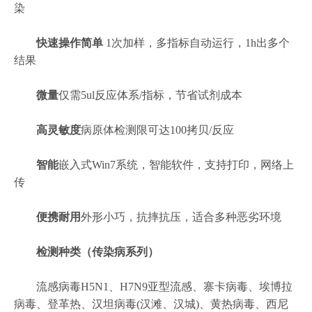
染
快速
操作简单
1次加样，多指标自动运行，1h出多个
结果
微量
仅需5ul反应体系/指标，节省试剂成本
高灵敏度
病原体检测限可达100拷贝/反应
智能
嵌入式Win7系统，智能软件，支持打印，网络上
传
便携耐用
外形小巧，抗摔抗压，适合多种恶劣环境
检测种类（传染病系列）
流感病毒H5N1、H7N9亚型流感、寨卡病毒、埃博拉
病毒、登革热、汉坦病毒(汉滩、汉城)、黄热病毒、西尼