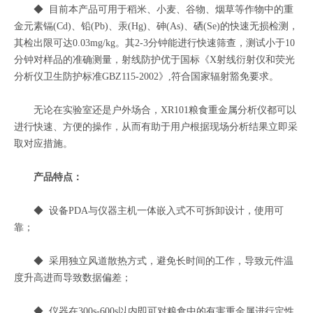
◆ 目前本产品可用于稻米、小麦、谷物、烟草等作物中的重
金元素镉(Cd)、铅(Pb)、汞(Hg)、砷(As)、硒(Se)的快速无损检测，
其检出限可达0.03mg/kg。其2-3分钟能进行快速筛查，测试小于10
分钟对样品的准确测量，射线防护优于国标《X射线衍射仪和荧光
分析仪卫生防护标准GBZ115-2002》,符合国家辐射豁免要求。
无论在实验室还是户外场合，XR101粮食重金属分析仪都可以
进行快速、方便的操作，从而有助于用户根据现场分析结果立即采
取对应措施。
产品特点：
◆ 设备PDA与仪器主机一体嵌入式不可拆卸设计，使用可
靠；
◆ 采用独立风道散热方式，避免长时间的工作，导致元件温
度升高进而导致数据偏差；
◆ 仪器在300s-600s以内即可对粮食中的有害重金属进行定性