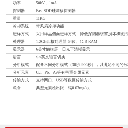
功率
50kV，1mA
探测器
Fast SDD硅漂移探测器
重量
11KG
冷却系统
带风扇冷却功能
进样方式
采用样品侧面进样方式，降低探测器铍窗损坏和被污
处理器
1.2GB四核处理器 64位、1GB RAM
显示器
6英寸触摸屏，日光下清晰显示
语言
中/英文语言切换
分析模式
配备不同分析模式（30秒-900秒），以满足不同的
分析元素
Cd、Pb、As等有害重金属元素
传输方式
支持网口、USB等数据传输方式
粮食
典型元素检出限：镉0.03mg/kg