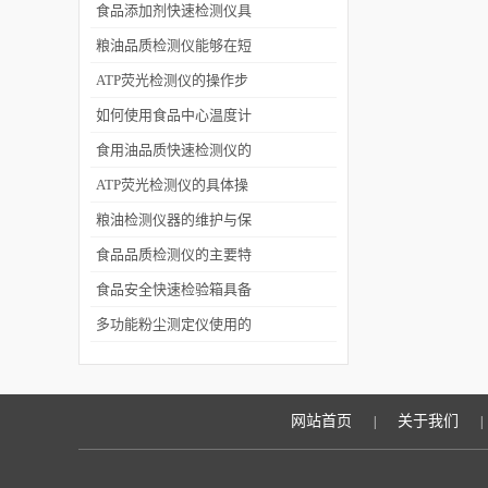
食品添加剂快速检测仪具
备高灵敏度和低检出限
粮油品质检测仪能够在短
时间内提供检测结果
ATP荧光检测仪的操作步
骤和使用注意事项
如何使用食品中心温度计
食用油品质快速检测仪的
操作简单适用领域广
ATP荧光检测仪的具体操
作流程及应用场景
粮油检测仪器的维护与保
养
食品品质检测仪的主要特
点
食品安全快速检验箱具备
数据存储和追溯功能
多功能粉尘测定仪使用的
主要应用场所介绍
网站首页
关于我们
|
|