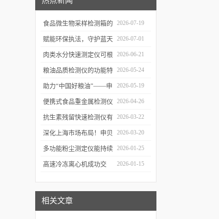
热点新闻
食品微生物采样检测箱的
2026-07-19
结构功能及具体使用流程
赋能环保执法，守护蓝天
2026-07-01
介绍
白云——粉尘测定仪成功
肉类水分快速测定仪可根
2026-06-21
交付某市生态环境执法支
据不同肉品的特性切换对
粮油品质检测仪的功能特
2026-05-24
队
应检测模式
点及优势体现
助力“中国好粮油”——申
2026-05-19
贝科学仪器粮油检测仪器
便携式食品重金属检测仪
2026-04-26
整装发往粮油站
有哪些特点值得选择？
抗生素残留快速检测仪有
2026-03-22
哪些优势值得选择？
深化上海市场布局！申贝
2026-03-20
科学仪器水质在线监测仪
多功能粉尘测定仪能持续
2026-01-25
成功签约沪上客户
监测粉尘浓度，实时显示
高速冷冻离心机成功交
2026-01-15
数据变化
付，赋能生物医药前沿研
发与精准检测
相关文章