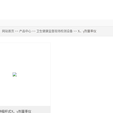
：
网站首页
>>
产品中心
>>
卫生健康监督现场检测设备
>> X、γ剂量率仪
伸缩杆式X、γ剂量率仪