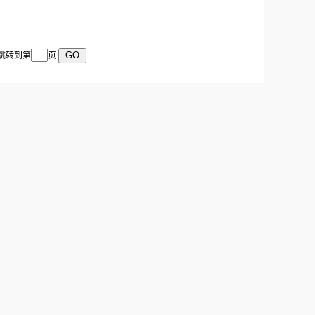
 跳转到第
页