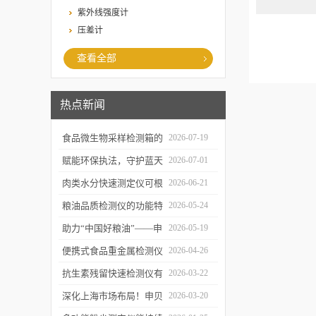
紫外线强度计
压差计
查看全部
热点新闻
食品微生物采样检测箱的
2026-07-19
结构功能及具体使用流程
赋能环保执法，守护蓝天
2026-07-01
介绍
白云——粉尘测定仪成功
肉类水分快速测定仪可根
2026-06-21
交付某市生态环境执法支
据不同肉品的特性切换对
粮油品质检测仪的功能特
2026-05-24
队
应检测模式
点及优势体现
助力“中国好粮油”——申
2026-05-19
贝科学仪器粮油检测仪器
便携式食品重金属检测仪
2026-04-26
整装发往粮油站
有哪些特点值得选择？
抗生素残留快速检测仪有
2026-03-22
哪些优势值得选择？
深化上海市场布局！申贝
2026-03-20