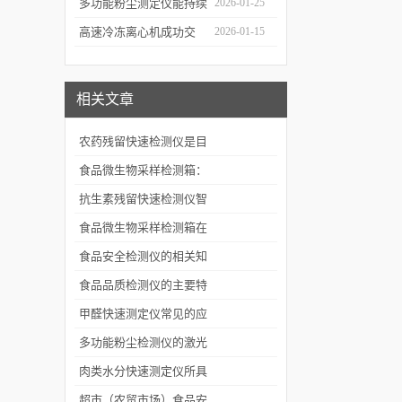
科学仪器水质在线监测仪
多功能粉尘测定仪能持续
2026-01-25
成功签约沪上客户
监测粉尘浓度，实时显示
高速冷冻离心机成功交
2026-01-15
数据变化
付，赋能生物医药前沿研
发与精准检测
相关文章
农药残留快速检测仪是目
前灵敏高效的检测仪器
食品微生物采样检测箱：
保障食品安全的工具
抗生素残留快速检测仪智
能化程度高，仪器具有自
食品微生物采样检测箱在
检功能
食品安全中的作用
食品安全检测仪的相关知
识介绍
食品品质检测仪的主要特
点
甲醛快速测定仪常见的应
用场景介绍
多功能粉尘检测仪的激光
散射检测原理详细介绍
肉类水分快速测定仪所具
备的功能及特点
超市（农贸市场）食品安