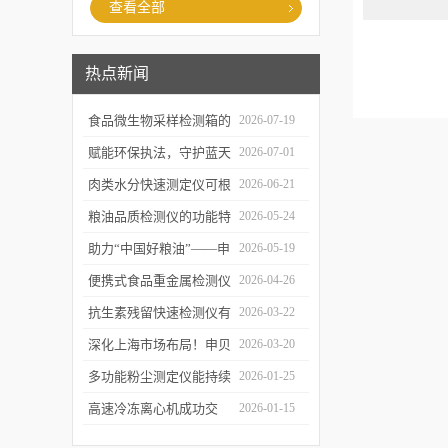
查看全部
热点新闻
食品微生物采样检测箱的
2026-07-19
结构功能及具体使用流程
赋能环保执法，守护蓝天
2026-07-01
介绍
白云——粉尘测定仪成功
肉类水分快速测定仪可根
2026-06-21
交付某市生态环境执法支
据不同肉品的特性切换对
粮油品质检测仪的功能特
2026-05-24
队
应检测模式
点及优势体现
助力“中国好粮油”——申
2026-05-19
贝科学仪器粮油检测仪器
便携式食品重金属检测仪
2026-04-26
整装发往粮油站
有哪些特点值得选择？
抗生素残留快速检测仪有
2026-03-22
哪些优势值得选择？
深化上海市场布局！申贝
2026-03-20
科学仪器水质在线监测仪
多功能粉尘测定仪能持续
2026-01-25
成功签约沪上客户
监测粉尘浓度，实时显示
高速冷冻离心机成功交
2026-01-15
数据变化
付，赋能生物医药前沿研