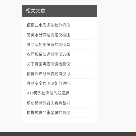
发与精准检测
相关文章
便携式水质多参数分析仪
MP5000：生态环境执法
肉类水分快速测定仪相比
水质移动实验室
于传统烘箱法有哪些优
食品添加剂快速检测仪具
势？
有的优势分析
农药残留快速检测仪选择
时应考虑哪些因素？
关于真菌毒素快速检测仪
的特点
便携式差分拉曼光谱仪可
用于监控药品的生产过程
食品安全检测仪如何进行
和质量控制
保养工作？
ATP荧光检测仪的发展趋
势如何？
粮油检测仪器主要具备以
下这些功能
便携式食品重金属检测仪
能够在短时间内完成样品
检测