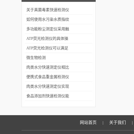
关于真菌毒素快速检测仪
的特点
如何使用水污染水质指纹
预警溯源仪
多功能粉尘测定仪采用触
摸屏设计，简单易懂
ATP荧光检测仪的具体操
作步骤介绍
ATP荧光检测仪可以满足
不同用户的需要
微生物检测
肉类水分快速测定仪相比
于传统烘箱法有哪些优
便携式食品重金属检测仪
势？
具有哪些特点
肉类水分快速测定仪实现
各种被测样品的快速测定
食品添加剂快速检测仪能
提高检测结果的准确性
网站首页
关于我们
|
|