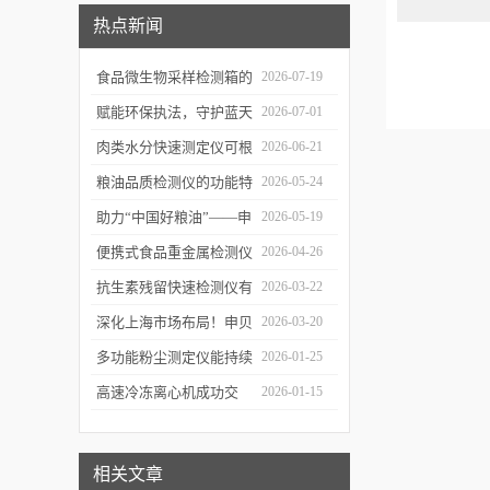
热点新闻
食品微生物采样检测箱的
2026-07-19
结构功能及具体使用流程
赋能环保执法，守护蓝天
2026-07-01
介绍
白云——粉尘测定仪成功
肉类水分快速测定仪可根
2026-06-21
交付某市生态环境执法支
据不同肉品的特性切换对
粮油品质检测仪的功能特
2026-05-24
队
应检测模式
点及优势体现
助力“中国好粮油”——申
2026-05-19
贝科学仪器粮油检测仪器
便携式食品重金属检测仪
2026-04-26
整装发往粮油站
有哪些特点值得选择？
抗生素残留快速检测仪有
2026-03-22
哪些优势值得选择？
深化上海市场布局！申贝
2026-03-20
科学仪器水质在线监测仪
多功能粉尘测定仪能持续
2026-01-25
成功签约沪上客户
监测粉尘浓度，实时显示
高速冷冻离心机成功交
2026-01-15
数据变化
付，赋能生物医药前沿研
发与精准检测
相关文章